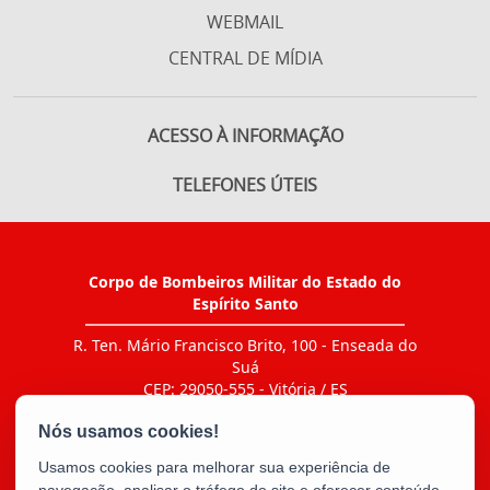
WEBMAIL
CENTRAL DE MÍDIA
ACESSO À INFORMAÇÃO
TELEFONES ÚTEIS
Corpo de Bombeiros Militar do Estado do
Espírito Santo
R. Ten. Mário Francisco Brito, 100 - Enseada do
Suá
CEP: 29050-555 - Vitória / ES
Tel.: Ir ao link "CONTATO > Agenda de contatos"
E-mail:
bm5cbmes@gmail.com
Usamos cookies para melhorar sua experiência de