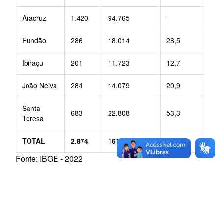
Aracruz
1.420
94.765
-
Fundão
286
18.014
28,5
Ibiraçu
201
11.723
12,7
João Neiva
284
14.079
20,9
Santa
683
22.808
53,3
Teresa
TOTAL
2.874
161.389
Fonte: IBGE - 2022