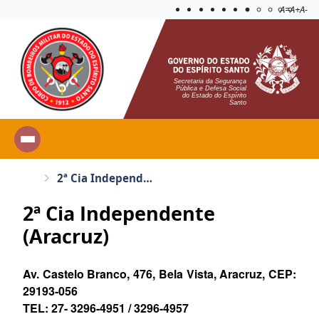
Acessibilida
Aplicar c
A=
A+
A-
Secretaria da Segurança
Pública e Defesa Social
do Estado do Espírito
Santo
2ª Cia Independente (Aracruz)
2ª Cia Independente
(Aracruz)
Av. Castelo Branco, 476, Bela Vista, Aracruz, CEP:
29193-056
TEL: 27-
3296-4951 / 3296-4957