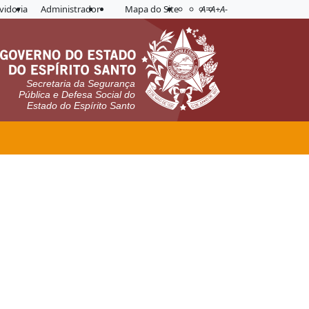
Acessibilidade
Aplicar contraste
vidoria
Administrador
Mapa do Site
A=
A+
A-
Secretaria da Segurança
Pública e Defesa Social do
Estado do Espírito Santo