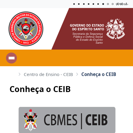
Acessibilida
Aplicar c
A=
A+
A-
Secretaria da Segurança
Pública e Defesa Social
do Estado do Espírito
Santo
Centro de Ensino - CEIB
Conheça o CEIB
Conheça o CEIB