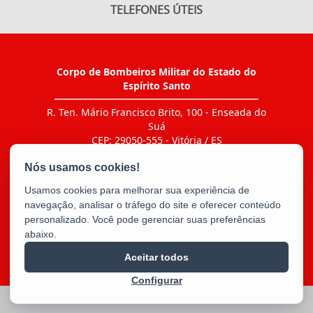
TELEFONES ÚTEIS
Corpo de Bombeiros Militar do Estado do
Espírito Santo
R. Ten. Mário Francisco Brito, 100 - Enseada do
Suá
CEP: 29050-555 - Vitória / ES
Tel.: Ir ao link "CONTATO > Agenda de contatos"
E-mail:
bm5cbmes@gmail.com
Usamos cookies para melhorar sua experiência de
navegação, analisar o tráfego do site e oferecer conteúdo
personalizado. Você pode gerenciar suas preferências
abaixo.
Aceitar todos
Configurar
2025 – 2026 | Desenvolvido pelo
PRODEST
com Software Livre.