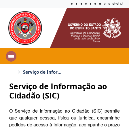
Acessibilida
Aplicar c
A=
A+
A-
Secretaria da Segurança
Pública e Defesa Social
do Estado do Espírito
Santo
Serviço de Informação ao Cidadão (e-SIC)
Serviço de Informação ao
Cidadão (SIC)
O Serviço de Informação ao Cidadão (SIC) permite
que qualquer pessoa, física ou jurídica, encaminhe
pedidos de acesso à informação, acompanhe o prazo