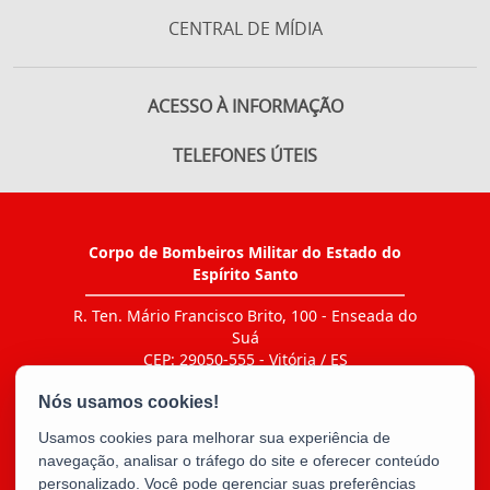
CENTRAL DE MÍDIA
ACESSO À INFORMAÇÃO
TELEFONES ÚTEIS
Corpo de Bombeiros Militar do Estado do
Espírito Santo
R. Ten. Mário Francisco Brito, 100 - Enseada do
Suá
CEP: 29050-555 - Vitória / ES
Tel.: Ir ao link "CONTATO > Agenda de contatos"
E-mail:
bm5cbmes@gmail.com
Usamos cookies para melhorar sua experiência de
navegação, analisar o tráfego do site e oferecer conteúdo
personalizado. Você pode gerenciar suas preferências