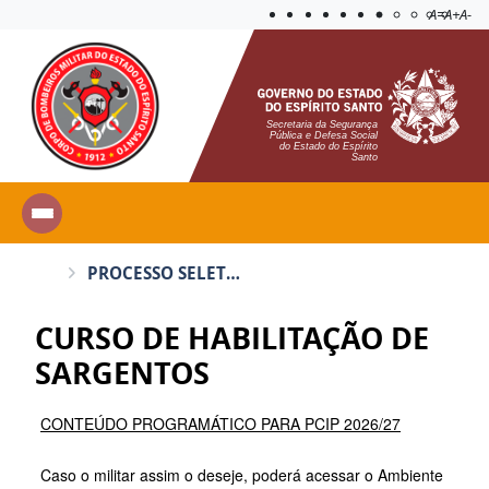
Acessibilida
Aplicar c
A=
A+
A-
Secretaria da Segurança
Pública e Defesa Social
do Estado do Espírito
Santo
PROCESSO SELETIVO INTERNO
CURSO DE HABILITAÇÃO DE
SARGENTOS
CONTEÚDO PROGRAMÁTICO PARA PCIP 2026/27
Caso o militar assim o deseje, poderá acessar o Ambiente