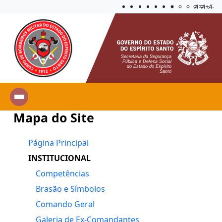
Acessibilida
Aplicar c
A=
A+
A-
Secretaria da Segurança
Pública e Defesa Social
do Estado do Espírito
Santo
Mapa do Site
Página Principal
INSTITUCIONAL
Competências
Brasão e Símbolos
Comando Geral
Galeria de Ex-Comandantes