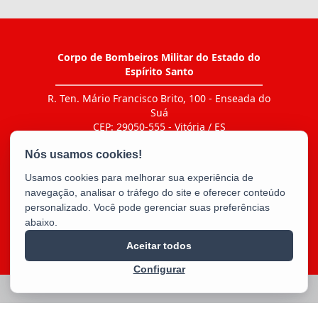
Corpo de Bombeiros Militar do Estado do
Espírito Santo
R. Ten. Mário Francisco Brito, 100 - Enseada do
Suá
CEP: 29050-555 - Vitória / ES
Tel.: Ir ao link "CONTATO > Agenda de contatos"
E-mail:
bm5cbmes@gmail.com
Usamos cookies para melhorar sua experiência de
navegação, analisar o tráfego do site e oferecer conteúdo
personalizado. Você pode gerenciar suas preferências
abaixo.
Aceitar todos
Configurar
2025 – 2026 | Desenvolvido pelo
PRODEST
com Software Livre.