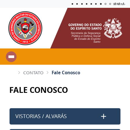
Acessibilida
Aplicar c
A=
A+
A-
Secretaria da Segurança
Pública e Defesa Social
do Estado do Espírito
Santo
CONTATO
Fale Conosco
FALE CONOSCO
VISTORIAS / ALVARÁS