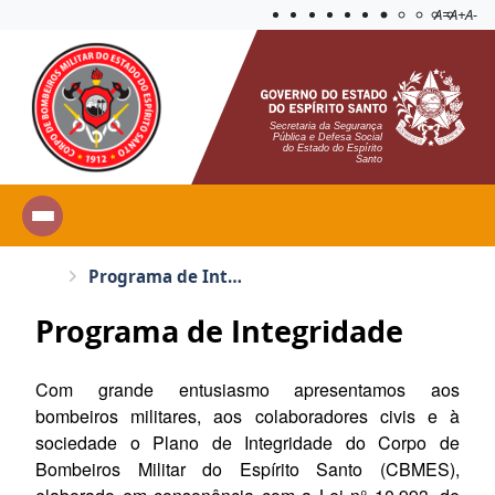
Acessibilida
Aplicar c
A=
A+
A-
Secretaria da Segurança
Pública e Defesa Social
do Estado do Espírito
Santo
Programa de Integridade
Programa de Integridade
Com grande entusiasmo apresentamos aos
bombeiros militares, aos colaboradores civis e à
sociedade o Plano de Integridade do Corpo de
Bombeiros Militar do Espírito Santo (CBMES),