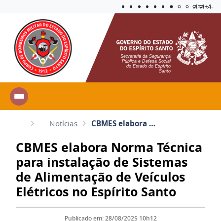
Acessibilida
Aplicar c
A=
A+
A-
Secretaria da Segurança
Pública e Defesa Social
do Estado do Espírito
Santo
Notícias
CBMES elabora Norma Técnica para instalação de Sistemas de Alimentação de Veículos Elétricos no Espí...
CBMES elabora Norma Técnica
para instalação de Sistemas
de Alimentação de Veículos
Elétricos no Espírito Santo
Publicado em: 28/08/2025 10h12