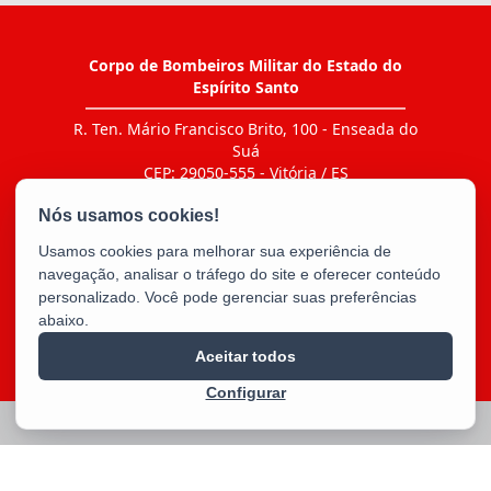
Corpo de Bombeiros Militar do Estado do
Espírito Santo
R. Ten. Mário Francisco Brito, 100 - Enseada do
Suá
CEP: 29050-555 - Vitória / ES
Tel.: Ir ao link "CONTATO > Agenda de contatos"
E-mail:
bm5cbmes@gmail.com
Usamos cookies para melhorar sua experiência de
navegação, analisar o tráfego do site e oferecer conteúdo
personalizado. Você pode gerenciar suas preferências
abaixo.
Aceitar todos
Configurar
2025 – 2026 | Desenvolvido pelo
PRODEST
com Software Livre.