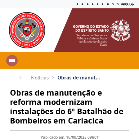
Acessibilida
Aplicar c
A=
A+
A-
Secretaria da Segurança
Pública e Defesa Social
do Estado do Espírito
Santo
Notícias
Obras de manutenção e reforma modernizam instalações do 6º Batalhão de Bombeiros em Cariacica
Obras de manutenção e
reforma modernizam
instalações do 6º Batalhão de
Bombeiros em Cariacica
Publicado em: 16/09/2025 09h07