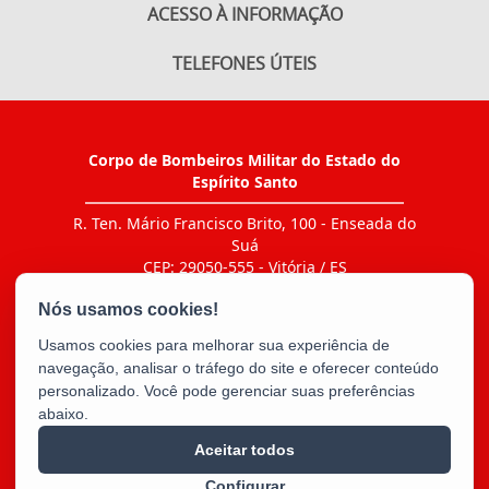
ACESSO À INFORMAÇÃO
TELEFONES ÚTEIS
Corpo de Bombeiros Militar do Estado do
Espírito Santo
R. Ten. Mário Francisco Brito, 100 - Enseada do
Suá
CEP: 29050-555 - Vitória / ES
Tel.: Ir ao link "CONTATO > Agenda de contatos"
E-mail:
bm5cbmes@gmail.com
Usamos cookies para melhorar sua experiência de
navegação, analisar o tráfego do site e oferecer conteúdo
personalizado. Você pode gerenciar suas preferências
abaixo.
Aceitar todos
Configurar