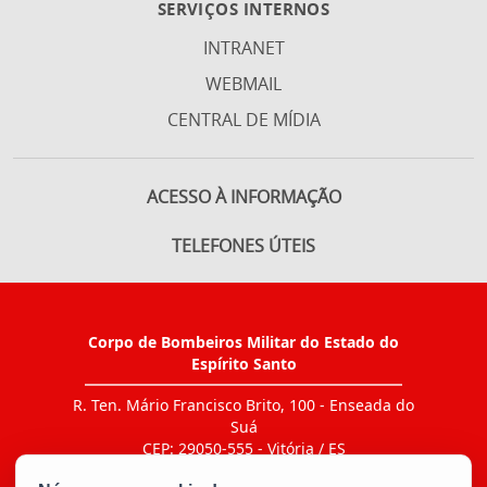
SERVIÇOS INTERNOS
INTRANET
WEBMAIL
CENTRAL DE MÍDIA
ACESSO À INFORMAÇÃO
TELEFONES ÚTEIS
Corpo de Bombeiros Militar do Estado do
Espírito Santo
R. Ten. Mário Francisco Brito, 100 - Enseada do
Suá
CEP: 29050-555 - Vitória / ES
Tel.: Ir ao link "CONTATO > Agenda de contatos"