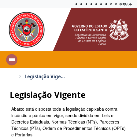
Acessibilida
Aplicar c
A=
A+
A-
Secretaria da Segurança
Pública e Defesa Social
do Estado do Espírito
Santo
Legislação Vigente
Legislação Vigente
Abaixo está disposta toda a legislação capixaba contra
incêndio e pânico em vigor, sendo dividida em Leis e
Decretos Estaduais, Normas Técnicas (NTs), Pareceres
Técnicos (PTs), Ordem de Procedimentos Técnicos (OPTs)
e Portarias