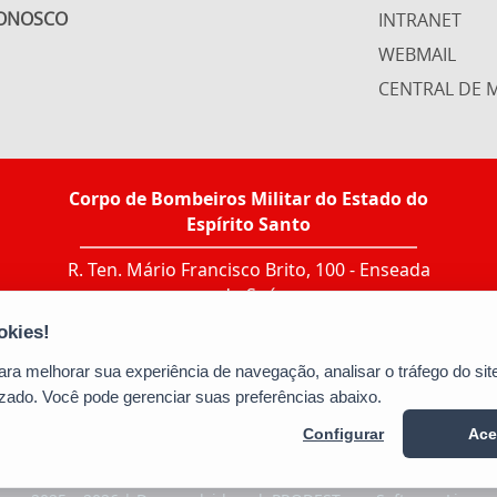
CONOSCO
INTRANET
WEBMAIL
CENTRAL DE M
Corpo de Bombeiros Militar do Estado do
Espírito Santo
R. Ten. Mário Francisco Brito, 100 - Enseada
do Suá
CEP: 29050-555 - Vitória / ES
Tel.: Ir ao link "CONTATO > Agenda de
contatos"
a melhorar sua experiência de navegação, analisar o tráfego do site
E-mail:
bm5cbmes@gmail.com
zado. Você pode gerenciar suas preferências abaixo.
Configurar
Ace