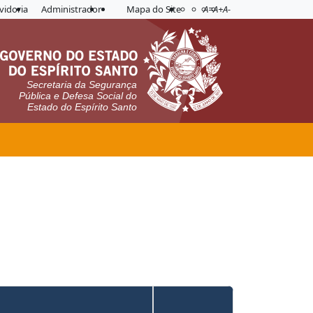
Acessibilidade
Aplicar contraste
vidoria
Administrador
Mapa do Site
A=
A+
A-
Secretaria da Segurança
Pública e Defesa Social do
Estado do Espírito Santo