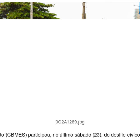
0O2A1289.jpg
o (CBMES) participou, no último sábado (23), do desfile cívico-m