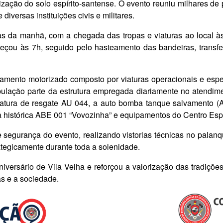
zação do solo espírito-santense. O evento reuniu milhares d
iversas instituições civis e militares.
ras da manhã, com a chegada das tropas e viaturas ao local à
eçou às 7h, seguido pelo hasteamento das bandeiras, transfer
ento motorizado composto por viaturas operacionais e especi
lação parte da estrutura empregada diariamente no atendimen
iatura de resgate AU 044, a auto bomba tanque salvamento (A
 histórica ABE 001 “Vovozinha” e equipamentos do Centro Esp
segurança do evento, realizando vistorias técnicas no palanq
tegicamente durante toda a solenidade.
niversário de Vila Velha e reforçou a valorização das tradições
as e a sociedade.