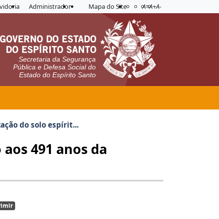
Acessibilidade
Aplicar contraste
vidoria
Administrador
Mapa do Site
A=
A+
A-
Secretaria da Segurança
Pública e Defesa Social do
Estado do Espírito Santo
ão do solo espírit...
 aos 491 anos da
imir