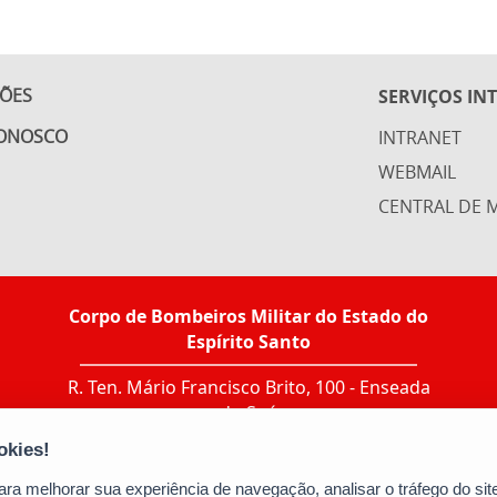
ÇÕES
SERVIÇOS IN
CONOSCO
INTRANET
WEBMAIL
CENTRAL DE M
Corpo de Bombeiros Militar do Estado do
Espírito Santo
R. Ten. Mário Francisco Brito, 100 - Enseada
do Suá
CEP: 29050-555 - Vitória / ES
Tel.: Ir ao link "CONTATO > Agenda de
contatos"
a melhorar sua experiência de navegação, analisar o tráfego do site