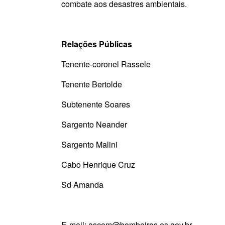
combate aos desastres ambientais.
Relações Públicas
Tenente-coronel Rassele
Tenente Bertolde
Subtenente Soares
Sargento Neander
Sargento Malini
Cabo Henrique Cruz
Sd Amanda
E-mail: ascom@bombeiros.es.gov.br