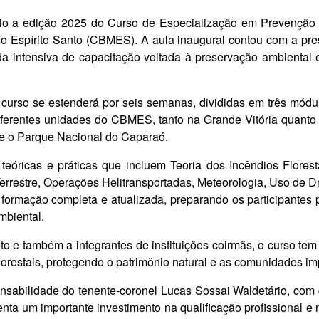
cio a edição 2025 do Curso de Especialização em Prevenção
o Espírito Santo (CBMES). A aula inaugural contou com a pres
a intensiva de capacitação voltada à preservação ambiental e
 o curso se estenderá por seis semanas, divididas em três mó
iferentes unidades do CBMES, tanto na Grande Vitória quanto e
 e o Parque Nacional do Caparaó.
eóricas e práticas que incluem Teoria dos Incêndios Floresta
rrestre, Operações Helitransportadas, Meteorologia, Uso de D
ormação completa e atualizada, preparando os participantes p
mbiental.
to e também a integrantes de instituições coirmãs, o curso te
lorestais, protegendo o patrimônio natural e as comunidades im
nsabilidade do tenente-coronel Lucas Sossai Waldetário, com
ta um importante investimento na qualificação profissional e n