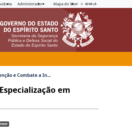
Acessibilidade
Aplicar contraste
vidoria
Administrador
Mapa do Site
A=
A+
A-
Secretaria da Segurança
Pública e Defesa Social do
Estado do Espírito Santo
enção e Combate a In...
 Especialização em
imir