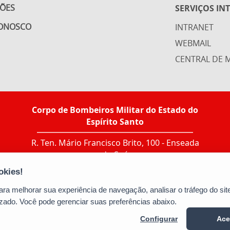
ÇÕES
SERVIÇOS IN
CONOSCO
INTRANET
WEBMAIL
CENTRAL DE M
Corpo de Bombeiros Militar do Estado do
Espírito Santo
R. Ten. Mário Francisco Brito, 100 - Enseada
do Suá
CEP: 29050-555 - Vitória / ES
Tel.: Ir ao link "CONTATO > Agenda de
contatos"
a melhorar sua experiência de navegação, analisar o tráfego do site
E-mail:
bm5cbmes@gmail.com
zado. Você pode gerenciar suas preferências abaixo.
Configurar
Ace